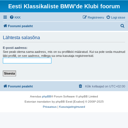
Eesti Klassikaliste BMW'de Klubi foorum
KKK
Registreeru
Logi sisse
O
Foorumi pealeht
t
Lähtesta salasõna
s
i
E-posti aadress:
See peab olema sama aadress, mis on su profiiliski määratud. Kui sa pole seda muutnud
läbi profiili, on see aadress, millega sa oma kasutaja registreerisid.
Foorumi pealeht
Kõik kellaajad on
UTC+02:00
Arendas
phpBB
® Forum Software © phpBB Limited
Estonian translation by phpBB Eesti [Exabot] © 2008*-2025
Privaatsus
|
Kasutajatingimused